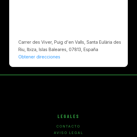
Carrer des Viver, Puig d'en Valls, Santa Eulària des
Riu, Ibiza, Islas Baleares, 07813, España
Obtener direcciones
LEGALES
CONTACTO
AVISO LEGAL