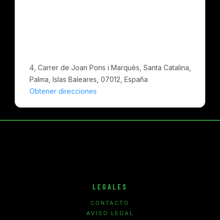
4, Carrer de Joan Pons i Marquès, Santa Catalina,
Palma, Islas Baleares, 07012, España
Obtener direcciones
LEGALES
CONTACTO
AVISO LEGAL