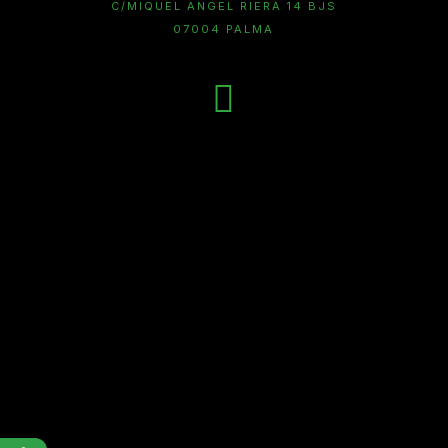
C/MIQUEL ANGEL RIERA 14 BJS
07004 PALMA

Financiado por la Unión Europea
Next Generation EU
Abrir barra de herramientas